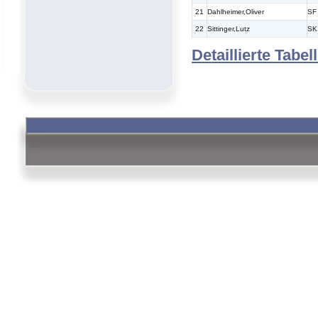
21
Dahlheimer,Oliver
SF
22
Sittinger,Lutz
SK
Detaillierte Tabel