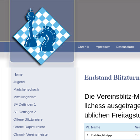
Chronik
Impressum
Datenschutz
Endstand Blitzturn
Home
Jugend
Mädchenschach
Die Vereinsblitz-M
Mitteilungsblatt
lichess ausgetrag
SF Dettingen 1
SF Dettingen 2
üblichen Freitagst
Offene Blitzturniere
Offene Rapidturniere
Pl.
Name
Ver
Chronik Vereinsmeister
1
Bahlke,Philipp
SF