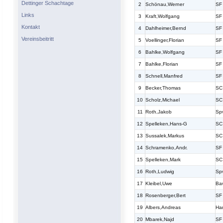
Dettinger Schachtage
2
Schönau,Werner
SF
Links
3
Kraft,Wolfgang
SF
Kontakt
4
Dahlheimer,Bernd
SF
Vereinsbeitritt
5
Voellinger,Florian
SF
6
Bahlke,Wolfgang
SF
7
Bahlke,Florian
SF
8
Schnell,Manfred
SF
9
Becker,Thomas
SC
10
Scholz,Michael
SC
11
Roth,Jakob
Sp
12
Spelleken,Hans-G
SC
13
Sussalek,Markus
SC
14
Schramenko,Andr.
SF
15
Spelleken,Mark
SC
16
Roth,Ludwig
Sp
17
Kleibel,Uwe
Ba
18
Rosenberger,Bert
SF
19
Albers,Andreas
Ha
20
Mbarek,Najd
SF