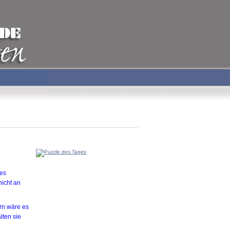
 es
nicht an
rn wäre es
lten sie