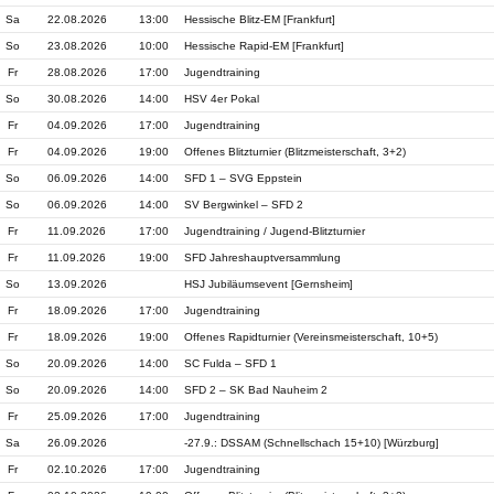
Sa
22.08.2026
13:00
Hessische Blitz-EM [Frankfurt]
So
23.08.2026
10:00
Hessische Rapid-EM [Frankfurt]
Fr
28.08.2026
17:00
Jugendtraining
So
30.08.2026
14:00
HSV 4er Pokal
Fr
04.09.2026
17:00
Jugendtraining
Fr
04.09.2026
19:00
Offenes Blitzturnier (Blitzmeisterschaft, 3+2)
So
06.09.2026
14:00
SFD 1 – SVG Eppstein
So
06.09.2026
14:00
SV Bergwinkel – SFD 2
Fr
11.09.2026
17:00
Jugendtraining / Jugend-Blitzturnier
Fr
11.09.2026
19:00
SFD Jahreshauptversammlung
So
13.09.2026
HSJ Jubiläumsevent [Gernsheim]
Fr
18.09.2026
17:00
Jugendtraining
Fr
18.09.2026
19:00
Offenes Rapidturnier (Vereinsmeisterschaft, 10+5)
So
20.09.2026
14:00
SC Fulda – SFD 1
So
20.09.2026
14:00
SFD 2 – SK Bad Nauheim 2
Fr
25.09.2026
17:00
Jugendtraining
Sa
26.09.2026
-27.9.: DSSAM (Schnellschach 15+10) [Würzburg]
Fr
02.10.2026
17:00
Jugendtraining