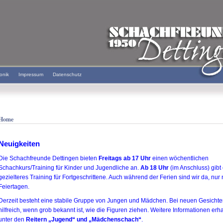
onik
Impressum
Datenschutz
Home
Neuigkeiten
Die Schachfreunde Dettingen bieten
Freitags ab 17 Uhr
einen wöchentlichen
Schachkurs/Training für Kinder und Jugendliche an.
Ab 18 Uhr
(im Anschluss) gibt
gezielteres Training für Fortgeschrittene. Auch während der Ferien sind wir da, nur 
Feiertagen.
Derzeit besteht eine stabile Gruppe von Jungen und Mädchen. Bei neuen Gesichte
hilfreich, wenn grob bekannt ist, wie die Figuren ziehen. Weitere Informationen erha
unter den
Reitern „Jugend“ und „Mädchenschach“
.