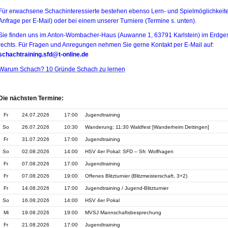
Für erwachsene Schachinteressierte bestehen ebenso Lern- und Spielmöglichkeit
Anfrage per E-Mail) oder bei einem unserer Turniere (Termine s. unten).
Sie finden uns im Anton-Wombacher-Haus (Auwanne 1, 63791 Karlstein) im Erdge
rechts. Für Fragen und Anregungen nehmen Sie gerne Kontakt per E-Mail auf:
schachtraining.sfd@t-online.de
Warum Schach? 10 Gründe Schach zu lernen
Die nächsten Termine:
Fr
24.07.2026
17:00
Jugendtraining
So
26.07.2026
10:30
Wanderung; 11:30 Waldfest [Wanderheim Dettingen]
Fr
31.07.2026
17:00
Jugendtraining
So
02.08.2026
14:00
HSV 4er Pokal: SFD – Sfr. Wolfhagen
Fr
07.08.2026
17:00
Jugendtraining
Fr
07.08.2026
19:00
Offenes Blitzturnier (Blitzmeisterschaft, 3+2)
Fr
14.08.2026
17:00
Jugendtraining / Jugend-Blitzturnier
So
16.08.2026
14:00
HSV 4er Pokal
Mi
19.08.2026
19:00
MVSJ Mannschaftsbesprechung
Fr
21.08.2026
17:00
Jugendtraining